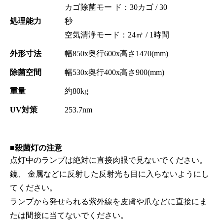
カゴ除菌モー ド：30カゴ / 30
処理能力
秒
空気清浄モード：24㎥ / 1時間
外形寸法
幅850x奥行600x高さ1470(mm)
除菌空間
幅530x奥行400x高さ900(mm)
重量
約80kg
UV対策
253.7nm
■殺菌灯の注意
点灯中のランプは絶対に直接肉眼で見ないでください。
鏡、 金属などに反射した反射光も目に入らないようにし
てください。
ランプから発せられる紫外線を皮膚や爪などに直接にま
たは間接に当てないでください。