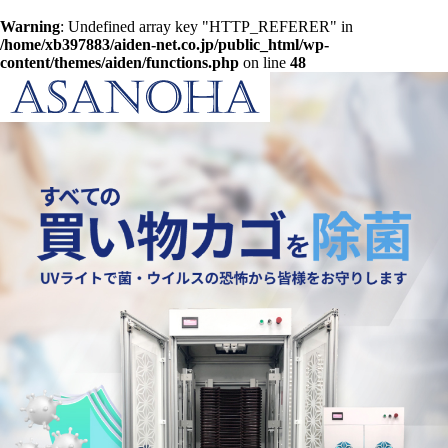
Warning
: Undefined array key "HTTP_REFERER" in
/home/xb397883/aiden-net.co.jp/public_html/wp-
content/themes/aiden/functions.php
on line
48