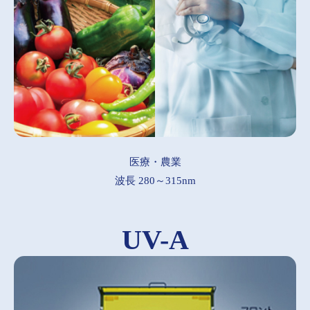
医療・農業
波長 280～315nm
UV-A