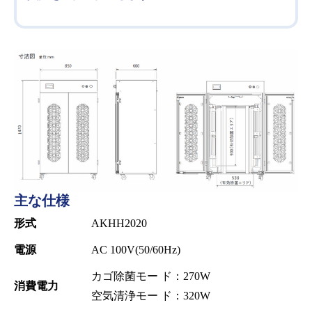
主な仕様
形式
AKHH2020
電源
AC 100V(50/60Hz)
カゴ除菌モー ド：270W
消費電力
空気清浄モー ド：320W